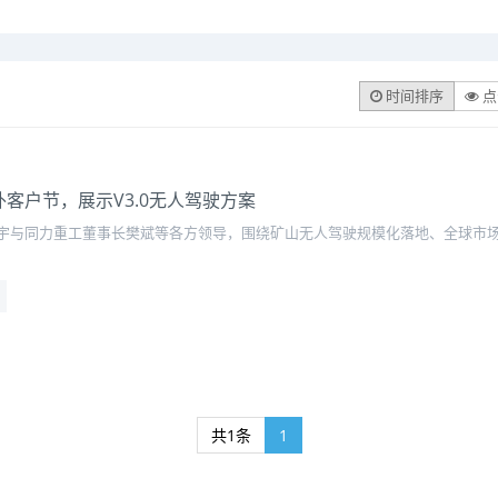
时间排序
点
客户节，展示V3.0无人驾驶方案
宇与同力重工董事长樊斌等各方领导，围绕矿山无人驾驶规模化落地、全球市
共1条
1