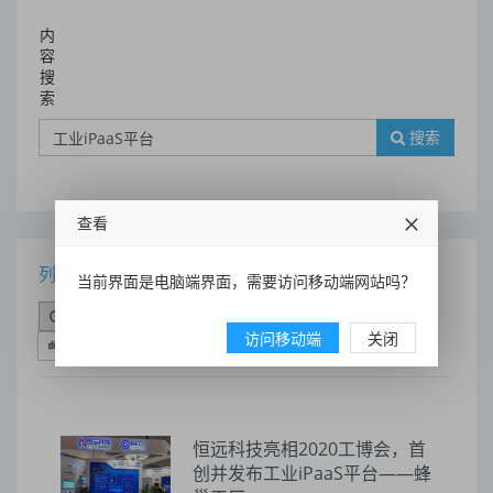
内
容
搜
索
搜索
查看
列表
当前界面是电脑端界面，需要访问移动端网站吗？
时间排序
点击排序
评论排序
评分排序
访问移动端
关闭
支持量排序
恒远科技亮相2020工博会，首
创并发布工业iPaaS平台——蜂