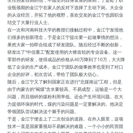
生性热爱自由的他，不愿受到自身发展的限制，于是处于职
业瓶颈期的金江宁在家人的反对下选择了主动下岗。大企业
的从业经历，开拓了他的视野，喜欢交友的金江宁也因职业
结交了大量行业人士。
在一次和河南科技大学的教授们接触过程中，金江宁发现他
们很多的创新理念，于是金江宁提出要一起做事情的想法，
果然大家一拍即合组成了研发团队。随后经过不断的创新，
研发出了“中信重工”配套使用的大锥齿轮的专业设备。这一
零部件的研发，使得成品的价格从40万降到了10万，大大降
低了企业的生产成本。金江宁团队的做事效率也受到了对口
企业的好评，初次尝试，带给了团队极大信心。
随后，金江宁又了解到国家正在进行“北煤南运”工程，但是
由于内蒙古的“褐煤”含水量较高、不易成型，运输是一个大
问题，而且细碎的煤粉利用率低、还会产生环境问题。在大
力提倡环保的时代，煤的污染问题是一定要解决的。他决定
带领团队尝试解决这个棘手的问题。
于是，金江宁便走上了二次创业的道路。在外人眼里，这项
技术一直是国家重视却不易解决的难题，一个小小的民营团