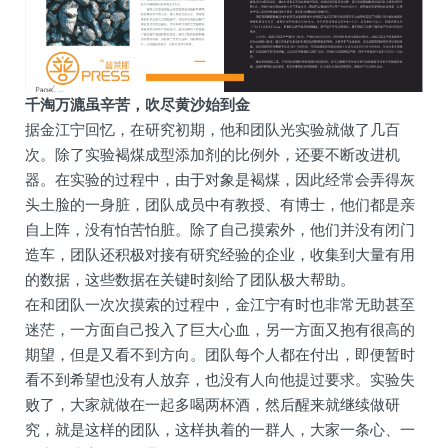
千淘万漉虽辛苦，吹尽黄沙始到金
据金江宁回忆，在研究初期，他和团队光实验就做了几百
次。除了实验褐煤成型添加剂的比例外，还要不断改进机
器。在实验的过程中，由于对象是褐煤，因此经常会弄得灰
头土脸的一身脏，团队成员中有教授、有博士，他们都是亲
自上阵，没有怕苦怕脏。除了自己摸索外，他们并没有闭门
造车，团队还积极对接有研究经验的企业，收集到大量有用
的数据，这些数据在关键时刻给了团队极大帮助。
在和团队一次次摸索的过程中，金江宁有时也非常无助甚至
迷茫，一方面自己投入了巨大心血，另一方面又抱有很高的
期望，但是又看不到方向。团队每个人都在付出，即便暂时
看不到希望也没有人放弃，也没有人向他提过要求。实验失
败了，大家就做在一起多喝两杯酒，然后醒来就继续做研
究，就是这样的团队，这样执着的一群人，大家一条心、一