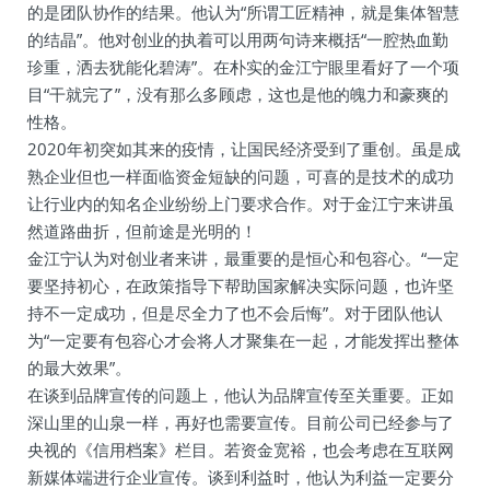
的是团队协作的结果。他认为“所谓工匠精神，就是集体智慧
的结晶”。他对创业的执着可以用两句诗来概括“一腔热血勤
珍重，洒去犹能化碧涛”。在朴实的金江宁眼里看好了一个项
目“干就完了”，没有那么多顾虑，这也是他的魄力和豪爽的
性格。
2020年初突如其来的疫情，让国民经济受到了重创。虽是成
熟企业但也一样面临资金短缺的问题，可喜的是技术的成功
让行业内的知名企业纷纷上门要求合作。对于金江宁来讲虽
然道路曲折，但前途是光明的！
金江宁认为对创业者来讲，最重要的是恒心和包容心。“一定
要坚持初心，在政策指导下帮助国家解决实际问题，也许坚
持不一定成功，但是尽全力了也不会后悔”。对于团队他认
为“一定要有包容心才会将人才聚集在一起，才能发挥出整体
的最大效果”。
在谈到品牌宣传的问题上，他认为品牌宣传至关重要。正如
深山里的山泉一样，再好也需要宣传。目前公司已经参与了
央视的《信用档案》栏目。若资金宽裕，也会考虑在互联网
新媒体端进行企业宣传。谈到利益时，他认为利益一定要分