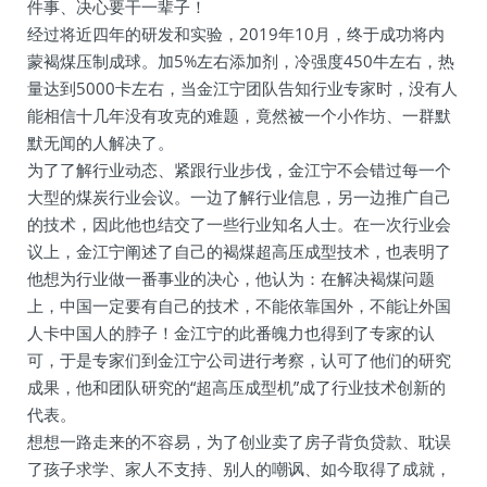
件事、决心要干一辈子！
经过将近四年的研发和实验，2019年10月，终于成功将内
蒙褐煤压制成球。加5%左右添加剂，冷强度450牛左右，热
量达到5000卡左右，当金江宁团队告知行业专家时，没有人
能相信十几年没有攻克的难题，竟然被一个小作坊、一群默
默无闻的人解决了。
为了了解行业动态、紧跟行业步伐，金江宁不会错过每一个
大型的煤炭行业会议。一边了解行业信息，另一边推广自己
的技术，因此他也结交了一些行业知名人士。在一次行业会
议上，金江宁阐述了自己的褐煤超高压成型技术，也表明了
他想为行业做一番事业的决心，他认为：在解决褐煤问题
上，中国一定要有自己的技术，不能依靠国外，不能让外国
人卡中国人的脖子！金江宁的此番魄力也得到了专家的认
可，于是专家们到金江宁公司进行考察，认可了他们的研究
成果，他和团队研究的“超高压成型机”成了行业技术创新的
代表。
想想一路走来的不容易，为了创业卖了房子背负贷款、耽误
了孩子求学、家人不支持、别人的嘲讽、如今取得了成就，