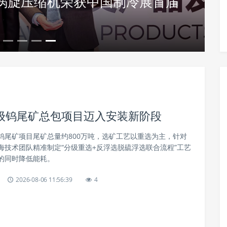
用涡旋压缩机荣获中国制冷展首届
TV1200C-S中压变频器释放三
级钨尾矿总包项目迈入安装新阶段
/a钨尾矿项目尾矿总量约800万吨，选矿工艺以重选为主，针对
海技术团队精准制定“分级重选+反浮选脱硫浮选联合流程”工艺
的同时降低能耗。
2026-08-06 11:56:39
4