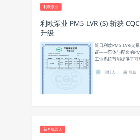
利欧泵业
利欧泵业 PM5-LVR (S) 斩
升级
近日利欧PM5-LVR
证——泵体与配套的P
工业系统节能提供了可
创始人
综合
新奇机器人