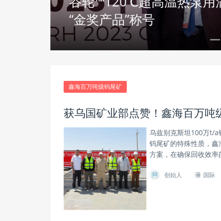
谷轮™120℃超高温热泵
从化工到储能，施耐德电气A
“金奖产品”称号
大应用价值
鑫海百万吨级钨尾矿
获乌国矿业部点赞！鑫海百万吨
乌兹别克斯坦100万t
钨尾矿的特殊性质，鑫
方案，在确保回收效率
创始人
国际