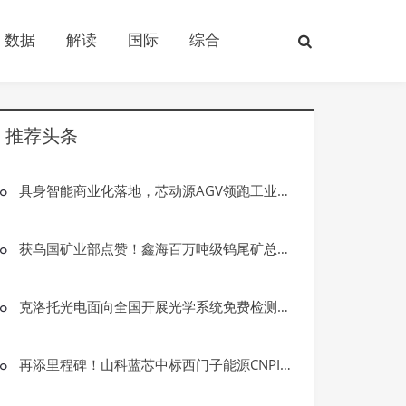
数据
解读
国际
综合
推荐头条
具身智能商业化落地，芯动源AGV领跑工业AMR全域智能化浪潮
获乌国矿业部点赞！鑫海百万吨级钨尾矿总包项目迈入安装新阶段
克洛托光电面向全国开展光学系统免费检测活动！
再添里程碑！山科蓝芯中标西门子能源CNPII工业改造项目
产业