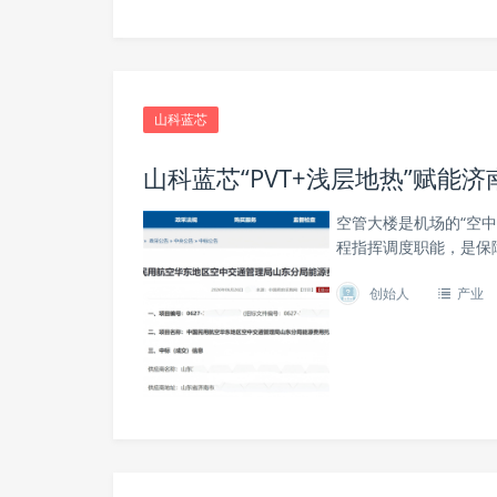
山科蓝芯
山科蓝芯“PVT+浅层地热”赋
空管大楼是机场的“空
程指挥调度职能，是保
创始人
产业