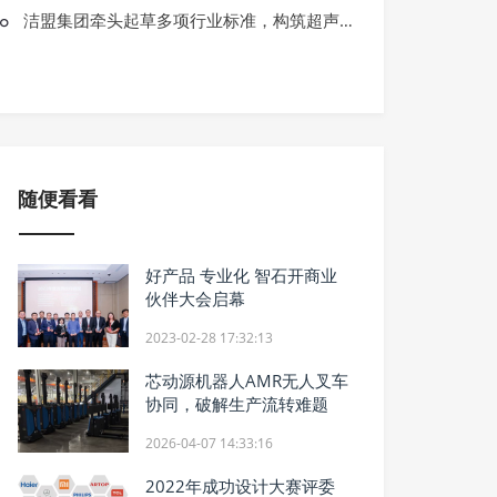
润滑科技精彩亮相西洽会 长城润滑油
洁盟集团牵头起草多项行业标准，构筑超声波清洗产业技术话语权
高端
随便看看
好产品 专业化 智石开商业
伙伴大会启幕
2023-02-28 17:32:13
芯动源机器人AMR无人叉车
协同，破解生产流转难题
2026-04-07 14:33:16
2022年成功设计大赛评委