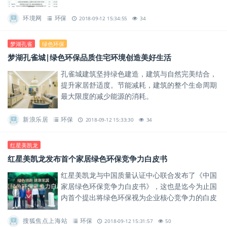
环境网
环保
2018-09-12 15:34:55
34
梦湖孔雀
绿色环保
梦湖孔雀城|绿色环保品质住宅环境创造美好生活
孔雀城建筑坚持绿色建造，建筑与自然完美结合，
提升家居舒适度。节能减耗，建筑的整个生命周期
最大限度的减少能源的消耗。
新浪乐居
环保
2018-09-12 15:33:30
34
红星美凯龙
红星美凯龙发布首个家居绿色环保竞争力白皮书
红星美凯龙与中国质量认证中心联合发布了《中国
家居绿色环保竞争力白皮书》，这也是迄今为止国
内首个提出将绿色环保视为企业核心竞争力的白皮
书。
搜狐焦点上海站
环保
2018-09-12 15:31:57
50