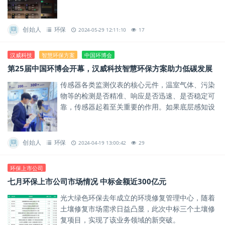
优化工艺流程，提高处理效率。
创始人
环保
2024-05-29 12:11:10
17
汉威科技
智慧环保方案
中国环博会
第25届中国环博会开幕，汉威科技智慧环保方案助力低碳发展
传感器各类监测仪表的核心元件，温室气体、污染
物等的检测是否精准、响应是否迅速、是否稳定可
靠，传感器起着至关重要的作用。如果底层感知设
备测不准、响应慢，甚至频繁出现故障，就会影响
物联网大数据平台的分析与...
创始人
环保
2024-04-19 13:00:42
29
环保上市公司
七月环保上市公司市场情况 中标金额近300亿元
光大绿色环保去年成立的环境修复管理中心，随着
土壤修复市场需求日益凸显，此次中标三个土壤修
复项目，实现了该业务领域的新突破。