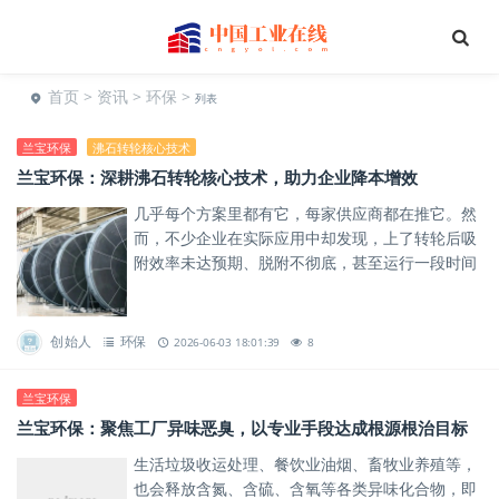
首页
>
资讯
>
环保
>
列表
兰宝环保
沸石转轮核心技术
兰宝环保：深耕沸石转轮核心技术，助力企业降本增效
几乎每个方案里都有它，每家供应商都在推它。然
而，不少企业在实际应用中却发现，上了转轮后吸
附效率未达预期、脱附不彻底，甚至运行一段时间
后转轮便出现堵塞等问题。
创始人
环保
2026-06-03 18:01:39
8
兰宝环保
兰宝环保：聚焦工厂异味恶臭，以专业手段达成根源根治目标
生活垃圾收运处理、餐饮业油烟、畜牧业养殖等，
也会释放含氮、含硫、含氧等各类异味化合物，即