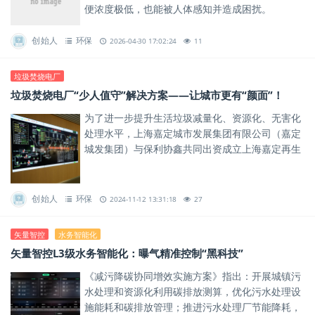
便浓度极低，也能被人体感知并造成困扰。
创始人
环保
2026-04-30 17:02:24
11
垃圾焚烧电厂
垃圾焚烧电厂“少人值守”解决方案——让城市更有“颜面”！
为了进一步提升生活垃圾减量化、资源化、无害化
处理水平，上海嘉定城市发展集团有限公司（嘉定
城发集团）与保利协鑫共同出资成立上海嘉定再生
能源有限公司，并以此为主体投资近8.6亿元建设
嘉定区再生能源利用中心...
创始人
环保
2024-11-12 13:31:18
27
矢量智控
水务智能化
矢量智控L3级水务智能化：曝气精准控制“黑科技”
《减污降碳协同增效实施方案》指出：开展城镇污
水处理和资源化利用碳排放测算，优化污水处理设
施能耗和碳排放管理；推进污水处理厂节能降耗，