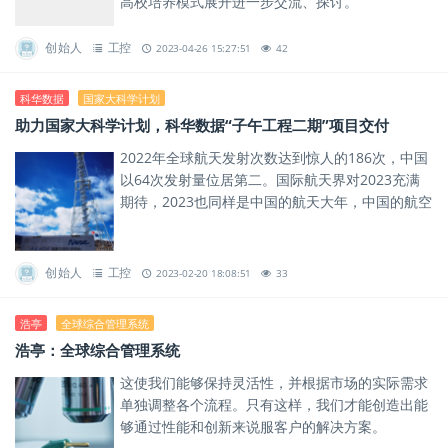
高校培养模式展开进一步交流、探讨。
创始人
工控
2023-04-26 15:27:51
42
科华数据
国家大科学计划
助力国家大科学计划，科华数据“子午工程二期”项目交付
2022年全球航天发射次数达到惊人的186次，中国
以64次发射量位居第二。国际航天界对2023充满
期待，2023也同样是中国的航天大年，中国的航空
航天“大科学装置”——子午工程二期也预计在今年
投入使用...
创始人
工控
2023-02-20 18:08:51
33
浩亭
全球综合管理系统
浩亭：全球综合管理系统
这使我们能够保持灵活性，并根据市场的实际需求
单独调整各个流程。只有这样，我们才能创造出能
够通过性能和创新来说服客户的解决方案。