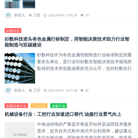
创始人
工控
2022-09-09 17:05:20
29
杉数科技
杉数科技牵头有色金属行标制定，用智能决策技术助力行业智
能制造与双碳建设
杉数科技作为有色金属智能制造行业标准制定的重
要牵头单位，是行业对杉数在智能决策技术领域所
取得的技术和实践成果的充分认可，也对杉数在行
业发挥智能决策势能充满期待。
创始人
工控
2022-05-27 16:31:44
30
机械设备行业
工控行业
油服行业
机械设备行业：工控行业加速进口替代 油服行业景气向上
中海油持续的产量提升将提升钻井及油田技术服务
需求，提升自升式和半潜式平台利用率，建议重点
关注中海油服。而陆地非常规油气的开发，将提升