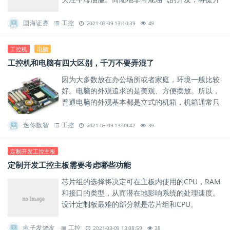
压裂设备等增产装备的需求，建议重点关注杰瑞股
份。
国海证券
工控
2021-03-09 13:10:39
49
工控机
电脑
工控机和电脑有四大区别，千万不要弄混了
因为大多数放在办公场所或者家庭，环境一般比较
好。电脑的外观追求的是美观、方便摆放。所以，
普通电脑的外观基本都是立式的机箱，机箱通常只
配备一个电源散热风扇，CPU和显卡会配备内部散
热风扇。
迷你数智
工控
2021-03-09 13:09:42
39
定制开发工控主板
定制开发工控主板需要考虑哪些功能
芯片组的选择将决定可在主板内使用的CPU，RAM
和接口的类型，从而潜在地影响系统的处理速度。
设计定制板最难的部分就是芯片组和CPU。
电子发烧友
工控
2021-03-09 13:08:59
38