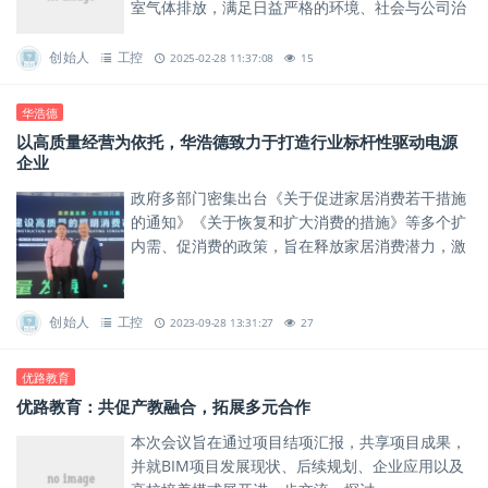
室气体排放，满足日益严格的环境、社会与公司治
理（ESG）要求，加速可持续发展战略的落地。
创始人
工控
2025-02-28 11:37:08
15
华浩德
以高质量经营为依托，华浩德致力于打造行业标杆性驱动电源
企业
政府多部门密集出台《关于促进家居消费若干措施
的通知》《关于恢复和扩大消费的措施》等多个扩
内需、促消费的政策，旨在释放家居消费潜力，激
发各类市场主体活力，也为照明市场的回暖提供了
利好。
创始人
工控
2023-09-28 13:31:27
27
优路教育
优路教育：共促产教融合，拓展多元合作
本次会议旨在通过项目结项汇报，共享项目成果，
并就BIM项目发展现状、后续规划、企业应用以及