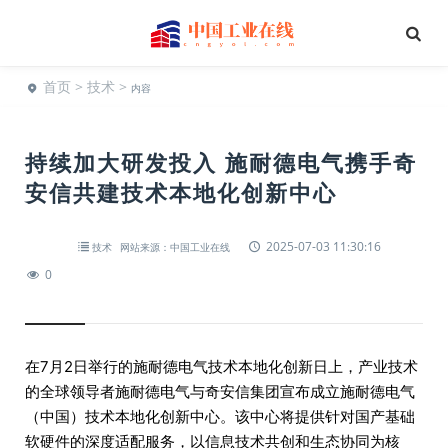
首页
>
技术
>
内容
持续加大研发投入 施耐德电气携手奇
安信共建技术本地化创新中心
2025-07-03 11:30:16
技术
网站来源：中国工业在线
0
在7月2日举行的施耐德电气技术本地化创新日上，产业技术
的全球领导者施耐德电气与奇安信集团宣布成立施耐德电气
（中国）技术本地化创新中心。该中心将提供针对国产基础
软硬件的深度适配服务，以信息技术共创和生态协同为核