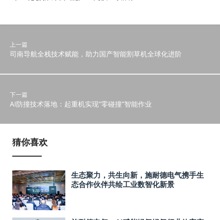
上一篇
司南导航全栈技术赋能，助力国产智能割草机全球化进阶
下一篇
AI防撞技术落地：起重机实现“零碰撞”智能作业
猜你喜欢
生态聚力，共生向新，施耐德电气携手生
态合作伙伴共绘工业数智化新景