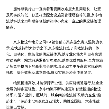
服饰服装行业一直有着退货回收难度大且周期长、处置
及周转效能低、缺乏相应配套设施及管理经验等问题,京东物
流以科技之力和服务创新解决中小商家、企业的供应链管理
痛点。
京东物流华南分公司KA销售部方案实施负责人温旖旎表
示,在快反转型大趋势之下,京东物流打造了高效流转的一体
化、自动化、数智化的供应链体系,以专业化能力和自有资源
帮助商家一站式解决退货管理难题,以更优质的服务,全方位满
足新竞争格局下的商业增长需求,真正助力更多商家实现逆向
挽损、提升效率及成本降低,推动实体经济高质量发展。
物流畅通高效,才能保障产业链、供应链畅通运行,让企业
发展的脚步更轻盈。京东物流不断构建更加智慧畅通的物流
体系,打通产业间、区域间、城乡间的物流循环,助力企业“跑
起来”、“转起来”,为激发企业活力、助推全国统一大市场建
设做出贡献。