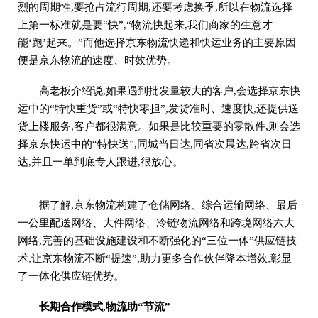
烈的周期性,要抢占流行周期,还要考虑换季,所以在物流选择
上第一标准就是要“快”,“物流快起来,我们商家的生意才
能‘跑’起来。”而他选择京东物流快递和快运业务的主要原因
便是京东物流的速度、时效优势。
高老板介绍说,如果遇到批发量较大的客户,会选择京东快
运中的“特快重货”或“特快零担”,发货准时、速度快,还提供送
货上楼服务,客户都很满意。如果是比较重要的零散件,则会选
择京东快运中的“特快送”,同城当日达,同省次晨达,跨省次日
达,并且一单到底专人跟进,很放心。
据了解,京东物流构建了仓储网络、综合运输网络、最后
一公里配送网络、大件网络、冷链物流网络和跨境网络六大
网络,完善的基础设施建设和不断强化的“三位一体”供应链技
术,让京东物流不断“提速”,助力更多合作伙伴降本增效,彰显
了一体化供应链优势。
长期合作模式,物流助“节流”