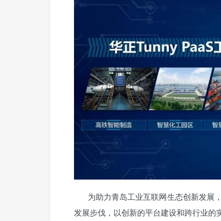
为助力青岛工业互联网生态创新发展
发展步伐，以创新的平台建设和跨行业的实