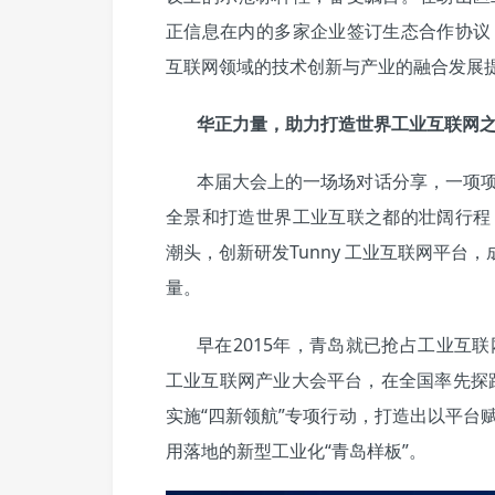
正信息在内的多家企业签订生态合作协议
互联网领域的技术创新与产业的融合发展
华正力量，助力打造世界工业互联网
本届大会上的一场场对话分享，一项
全景和打造世界工业互联之都的壮阔行程
潮头，创新研发Tunny 工业互联网平台
量。
早在2015年，青岛就已抢占工业互
工业互联网产业大会平台，在全国率先探路
实施“四新领航”专项行动，打造出以平台
用落地的新型工业化“青岛样板”。