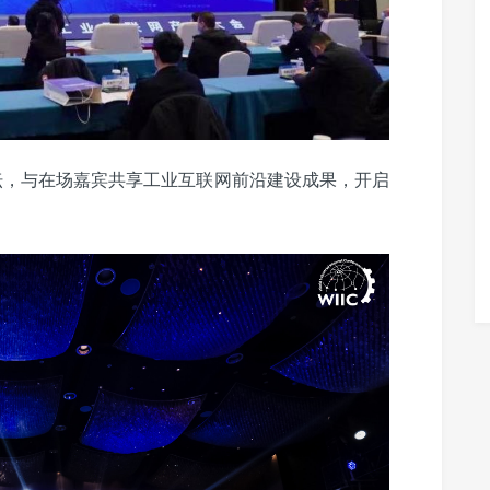
坛，与在场嘉宾共享工业互联网前沿建设成果，开启