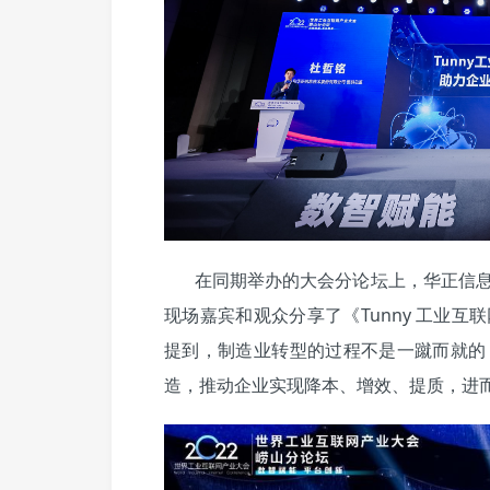
在同期举办的大会分论坛上，华正信
现场嘉宾和观众分享了《Tunny 工业
提到，制造业转型的过程不是一蹴而就的
造，推动企业实现降本、增效、提质，进