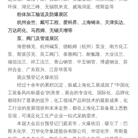
环保、湖北三峰、无锡凯米克、威海润蓝、维斯益等
粉体加工输送及防爆展区
杭州金竺、戴可工程、爱科昇、上海铸未、天津实达、
万达药化、马西姆、无锡天增等
泵、阀门及管道展区
海密梯克、杭州碱泵、德帕姆（杭州）泵业、南方化工
泵、斯派莎克、良工阀门、泰雅阀门、耐氟隆、大业法兰、
储信法兰、祥工法兰、青山钢管、中五钢管、博盛钢业、苏
州合金、广东双兴、江苏华英等
观众预登记火爆依旧
经过十余年的累积沉淀，振威上海化工展成就了“中国化
工装备风向标盛会”的美誉，展会的专业化、国际化、品牌化
都得到了显著的提升，化工领域产品和技术的最新成果，化
工行业的发展现状和未来走势，都在上海化工装备展上悉数
呈现，可满足化工生产企业一站式采购需求。
本届大会后台预登记门庭若市，火爆依旧，吸引了：巴
斯夫化学、万华化学集团股份有限公司、华谊化学、帝斯曼