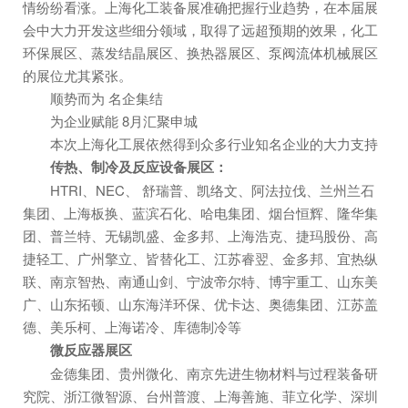
情纷纷看涨。上海化工装备展准确把握行业趋势，在本届展
会中大力开发这些细分领域，取得了远超预期的效果，化工
环保展区、蒸发结晶展区、换热器展区、泵阀流体机械展区
的展位尤其紧张。
顺势而为 名企集结
为企业赋能 8月汇聚申城
本次上海化工展依然得到众多行业知名企业的大力支持
传热、制冷及反应设备展区
：
HTRI、NEC、 舒瑞普、凯络文、阿法拉伐、兰州兰石
集团、上海板换、蓝滨石化、哈电集团、烟台恒辉、隆华集
团、普兰特、无锡凯盛、金多邦、上海浩克、捷玛股份、高
捷轻工、广州擎立、皆替化工、江苏睿翌、金多邦、宜热纵
联、南京智热、南通山剑、宁波帝尔特、博宇重工、山东美
广、山东拓顿、山东海洋环保、优卡达、奥德集团、江苏盖
德、美乐柯、上海诺冷、库德制冷等
微反应器展区
金德集团、贵州微化、南京先进生物材料与过程装备研
究院、浙江微智源、台州普渡、上海善施、菲立化学、深圳