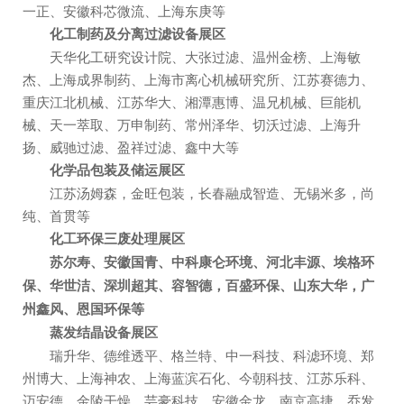
一正、安徽科芯微流、上海东庚等
化工制药及分离过滤设备展区
天华化工研究设计院、大张过滤、温州金榜、上海敏
杰、上海成界制药、上海市离心机械研究所、江苏赛德力、
重庆江北机械、江苏华大、湘潭惠博、温兄机械、巨能机
械、天一萃取、万申制药、常州泽华、切沃过滤、上海升
扬、威驰过滤、盈祥过滤、鑫中大等
化学品包装及储运展区
江苏汤姆森，金旺包装，长春融成智造、无锡米多，尚
纯、首贯等
化工环保三废处理展区
苏尔寿、安徽国青、中科康仑环境、河北丰源、埃格环
保、华世洁、深圳超其、容智德，百盛环保、山东大华，广
州鑫风、恩国环保等
蒸发结晶设备展区
瑞升华、德维透平、格兰特、中一科技、科滤环境、郑
州博大、上海神农、上海蓝滨石化、今朝科技、江苏乐科、
迈安德、金陵干燥、芸豪科技、安徽金龙、南京高捷、乔发