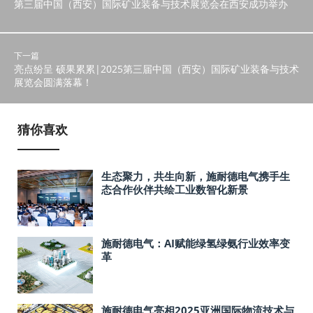
第三届中国（西安）国际矿业装备与技术展览会在西安成功举办
下一篇
亮点纷呈 硕果累累|2025第三届中国（西安）国际矿业装备与技术
展览会圆满落幕！
猜你喜欢
生态聚力，共生向新，施耐德电气携手生
态合作伙伴共绘工业数智化新景
施耐德电气：AI赋能绿氢绿氨行业效率变
革
施耐德电气亮相2025亚洲国际物流技术与