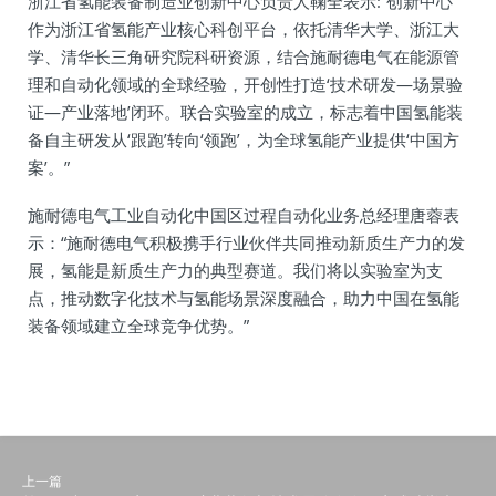
浙江省氢能装备制造业创新中心负责人鞠全表示:“创新中心
作为浙江省氢能产业核心科创平台，依托清华大学、浙江大
学、清华长三角研究院科研资源，结合施耐德电气在能源管
理和自动化领域的全球经验，开创性打造‘技术研发—场景验
证—产业落地’闭环。联合实验室的成立，标志着中国氢能装
备自主研发从‘跟跑’转向‘领跑’，为全球氢能产业提供‘中国方
案’。”
施耐德电气工业自动化中国区过程自动化业务总经理唐蓉表
示：“施耐德电气积极携手行业伙伴共同推动新质生产力的发
展，氢能是新质生产力的典型赛道。我们将以实验室为支
点，推动数字化技术与氢能场景深度融合，助力中国在氢能
装备领域建立全球竞争优势。”
上一篇