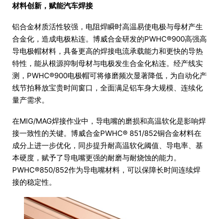
材料创新，赋能汽车焊接
铝合金材质活性较强，电阻焊瞬时高温易使电极与母材产生
合金化，造成电极粘连。博威合金研发的PWHC®900高强高
导电极帽材料，具备更高的焊接电流承载能力和更快的导热
特性，能从根源抑制母材与电极发生合金化粘连。经产线实
测，PWHC®900电极帽可将修磨频次显著降低，为自动化产
线节拍释放宝贵时间窗口，全面满足铝车身大规模、连续化
量产需求。
在MIG/MAG焊接作业中，导电嘴的磨损和高温软化是影响焊
接一致性的关键。博威合金PWHC® 851/852铜合金材料在
成分上进一步优化，同步提升耐高温软化阈值、导电率、基
本硬度，赋予了导电嘴更强的耐磨与耐烧蚀的能力。
PWHC®850/852作为导电嘴材料，可以保障长时间连续焊
接的稳定性。