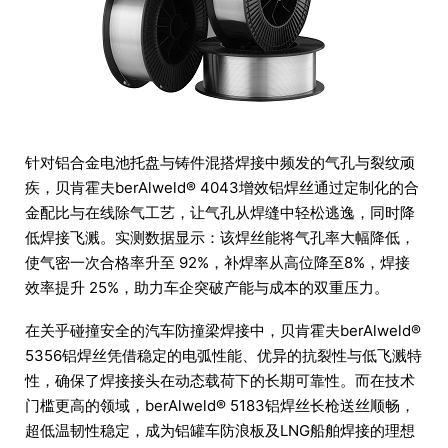
针对铝合金电池托盘与铸件混搭焊接中频发的气孔与裂纹顽
疾，贝肯霍夫berAlweld® 4043增效铝焊丝通过定制化的合
金配比与在线除气工艺，让气孔从焊缝中轻松逃逸，同时降
低焊接飞溅。实测数据显示：该焊丝能将气孔率大幅降低，
使气密一次合格率升至 92%，补焊率从高位降至8%，焊接
效率提升 25%，助力车企突破产能与成本的双重压力。
在关乎碰撞安全的汽车防撞梁焊接中，贝肯霍夫berAlweld®
5356铝焊丝凭借稳定的电弧性能、优异的抗裂性与低飞溅特
性，确保了焊接接头在动态载荷下的长期可靠性。而在技术
门槛更高的领域，berAlweld® 5183铝焊丝长枪送丝顺畅，
超低温韧性稳定，成为铝罐车防浪板及LNG船舶焊接的理想