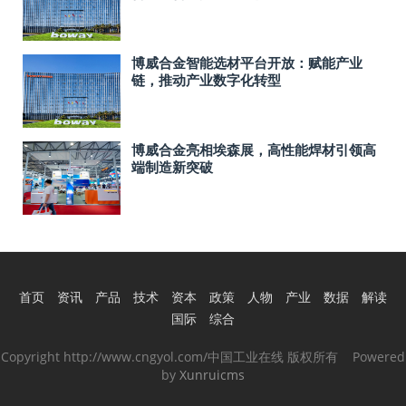
博威合金智能选材平台开放：赋能产业
链，推动产业数字化转型
博威合金亮相埃森展，高性能焊材引领高
端制造新突破
首页
资讯
产品
技术
资本
政策
人物
产业
数据
解读
国际
综合
Copyright http://www.cngyol.com/中国工业在线 版权所有 Powered
by
Xunruicms