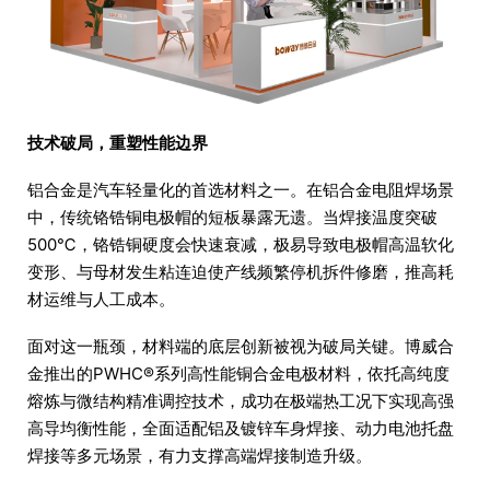
技术破局，重塑性能边界
铝合金是汽车轻量化的首选材料之一。在铝合金电阻焊场景
中，传统铬锆铜电极帽的短板暴露无遗。当焊接温度突破
500℃，铬锆铜硬度会快速衰减，极易导致电极帽高温软化
变形、与母材发生粘连迫使产线频繁停机拆件修磨，推高耗
材运维与人工成本。
面对这一瓶颈，材料端的底层创新被视为破局关键。博威合
金推出的PWHC®系列高性能铜合金电极材料，依托高纯度
熔炼与微结构精准调控技术，成功在极端热工况下实现高强
高导均衡性能，全面适配铝及镀锌车身焊接、动力电池托盘
焊接等多元场景，有力支撑高端焊接制造升级。