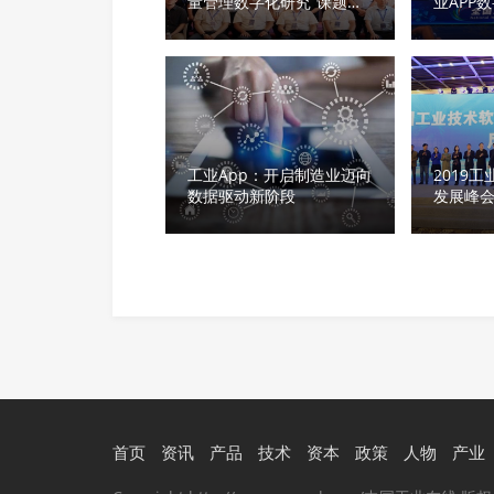
量管理数字化研究”课题组
业APP
工作会 分享工业APP助力
成果转化
整车工艺质量提升
工业App：开启制造业迈向
2019
数据驱动新阶段
发展峰会
奖仪式
首页
资讯
产品
技术
资本
政策
人物
产业