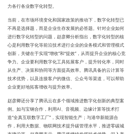
力各行各业数字化转型。
当前，在市场环境变化和国家政策的推动下，数字化转型已
不再是选择题，而是企业生存发展的必答题。针对企业如何
进行数字化转型的问题，赵彦卿分析指出，数字化转型的核
心是利用数字化等前沿技术进行企业的业务模式和管理模式
创新，关键在于实现“增收”和“提效”，从而提升企业的核心竞
争力。企业要利用数字化工具拓展客户，提升转化率，同时
从生产、决策和协同等方面提高效率。腾讯具备的云计算等
技术优势，以及连接客户的微信、公众号等渠道，可以帮助
企业更好地拓客增收与提升效率。
赵彦卿还分享了腾讯云在多个领域推进数字化创新的典型案
例。如与宝钢合作，利用AI、音视频、边缘计算等技术打
造“全真互联数字工厂”，实现智能生产；与港华新能源合
作，利用大数据、物联网技术提升碳管理水平，推进零碳城