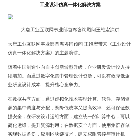
工业设计仿真一体化解决方案
大唐工业互联网事业部首席咨询顾问王维宏演讲
大唐工业互联网事业部首席咨询顾问 王维宏带来《工业设计
仿真一体化解决方案》的主题演讲。
随着中国制造业向自主创新转型升级，企业研发设计投入持
续增加。而通过数字化集中管理设计资源，可以有效降低企
业研发设计成本，提升核心竞争力。
在数据共享方面，通过虚拟化技术实现计算、软件、存储资
源的集中调度与分配，既降低成本又提高效率，还可保证数
据安全；在研发设计运维方面，建立统一的计算中心，可以
简化运维，提升资源利用；在数据安全方面，使用集群存储
实现数据备份，应用区块链技术，建立权限管控与审计机