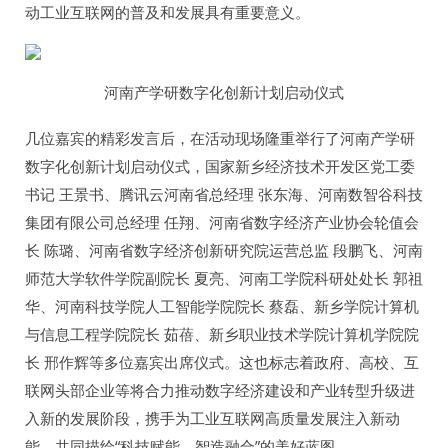
动工业互联网的普及和发展具有重要意义。
河南产学研数字化创新计划启动仪式
几位嘉宾的精彩发言后，在活动现场隆重举行了河南产学研
数字化创新计划启动仪式，国家新乡经济技术开发区党工委
书记 王景书、腾讯云河南省总经理 张东海、河南数智谷科技
集团有限公司总经理 任翔、河南省数字经济产业协会轮值会
长 陈璐、河南省数字经济创新研究院运营总监 段鹏飞、河南
师范大学软件学院副院长 夏亮、河南工学院科研处处长 郭祖
华、河南科技学院人工智能学院院长 蔡磊、新乡学院计算机
与信息工程学院院长 茹蓓、新乡职业技术学院计算机学院院
长 邢作辉等多位嘉宾出席仪式。这也标志着政府、高校、互
联网头部企业等将合力推动数字经济建设和产业转型升级进
入新的发展阶段，携手为工业互联网高质量发展注入新动
能，共同描绘“科技赋能，智造融合”的美好蓝图。