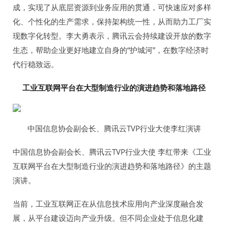
成，实现了从底层资源到业务应用的贯通，可快速应对多样
化、个性化的生产需求，保持架构统一性，从而助力工厂实
现数字化转型。李大勇表示，腾讯云会持续建设开放的数字
生态，帮助企业更好地建立自身的“护城河”，在数字经济时
代行稳致远。
工业互联网平台在大型制造行业的演进趋势和落地路径
中国信息协会副会长、腾讯云TVP行业大使李红演讲
中国信息协会副会长、腾讯云TVP行业大使 李红带来《工业
互联网平台在大型制造行业的演进趋势和落地路径》的主题
演讲。
当前，工业互联网正在从信息技术应用向产业深度融合发
展，从平台建设迈向产业升级。但不同企业处于信息化建