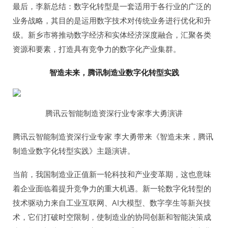
最后，李新总结：数字化转型是一套适用于各行业的广泛的
业务战略，其目的是运用数字技术对传统业务进行优化和升
级。新乡市将推动数字经济和实体经济深度融合，汇聚各类
资源和要素，打造具有竞争力的数字化产业集群。
智造未来，腾讯制造业数字化转型实践
腾讯云智能制造资深行业专家李大勇演讲
腾讯云智能制造资深行业专家 李大勇带来《智造未来，腾讯
制造业数字化转型实践》主题演讲。
当前，我国制造业正值新一轮科技和产业变革期，这也意味
着企业面临着提升竞争力的重大机遇。新一轮数字化转型的
技术驱动力来自工业互联网、AI大模型、数字孪生等新兴技
术，它们打破时空限制，使制造业的协同创新和智能决策成