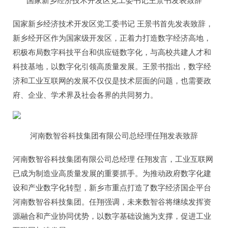
国家新乡经济技术开发区党工委书记王景书发表致辞
国家新乡经济技术开发区党工委书记 王景书首先发表致辞，
新乡经开区作为国家级开发区，正着力打造数字经济高地，
积极布局数字科技平台和供应链数字化，与高校共建人才和
科技基地，以数字化引领高质量发展。王景书指出，数字经
济和工业互联网的发展不仅仅是技术层面的问题，也需要政
府、企业、学术界及社会各界的共同努力。
河南数智谷科技集团有限公司总经理任翔发表致辞
河南数智谷科技集团有限公司总经理 任翔发言，工业互联网
已成为制造业高质量发展的重要抓手。为推动政府数字化建
设和产业数字化转型，新乡市重点打造了数字经济国企平台
河南数智谷科技集团。任翔强调，未来数智谷将继续发挥资
源融合和产业协同优势，以数字基础设施为支撑，促进工业