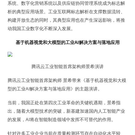
系统、数字化营销系统以及供应链协同管理系统成为标志解
析的典型应用场景。工业互联网标志解析在支撑数据流转、
构建开放生态的同时，其典型应用也在产生深远影响，将推
动我国工业数字化不断深入发展。
基于机器视觉和大模型的工业AI解决方案与落地应用
腾讯云工业智能首席架构师景希演讲
腾讯云工业智能首席架构师 景希带来《基于机器视觉和大模
型的工业AI解决方案与落地应用》的主题演讲。
当前，我国正处在第四次工业革命的关键机遇期，景希指
出，随着大模型技术的突破，新基建加速国内人工智能产业
的发展，AI将在智能制造领域中发挥不可替代的作用。
针对许多工业企业当前在质量检测环节存在自动化水平较