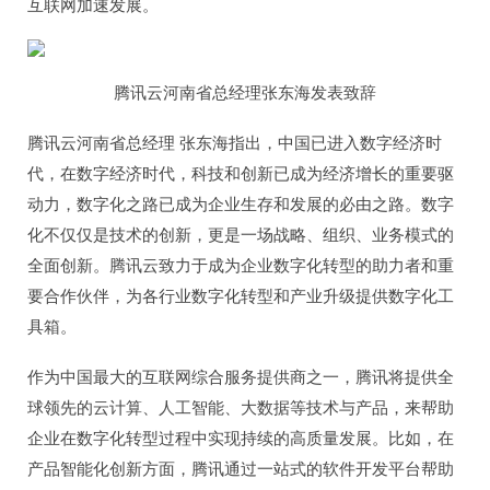
互联网加速发展。
腾讯云河南省总经理张东海发表致辞
腾讯云河南省总经理 张东海指出，中国已进入数字经济时
代，在数字经济时代，科技和创新已成为经济增长的重要驱
动力，数字化之路已成为企业生存和发展的必由之路。数字
化不仅仅是技术的创新，更是一场战略、组织、业务模式的
全面创新。腾讯云致力于成为企业数字化转型的助力者和重
要合作伙伴，为各行业数字化转型和产业升级提供数字化工
具箱。
作为中国最大的互联网综合服务提供商之一，腾讯将提供全
球领先的云计算、人工智能、大数据等技术与产品，来帮助
企业在数字化转型过程中实现持续的高质量发展。比如，在
产品智能化创新方面，腾讯通过一站式的软件开发平台帮助