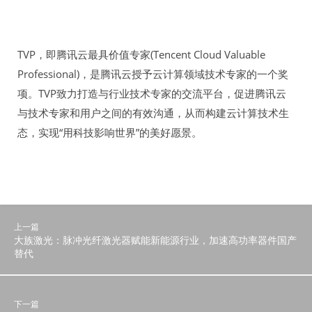
TVP，即腾讯云最具价值专家(Tencent Cloud Valuable
Professional)，是腾讯云授予云计算领域技术专家的一个奖
项。TVP致力打造与行业技术专家的交流平台，促进腾讯云
与技术专家和用户之间的有效沟通，从而构建云计算技术生
态，实现“用科技影响世界”的美好愿景。
上一篇
大族激光：脉冲光纤激光器赋能新能源行业，加速高功率器件国产
替代
下一篇