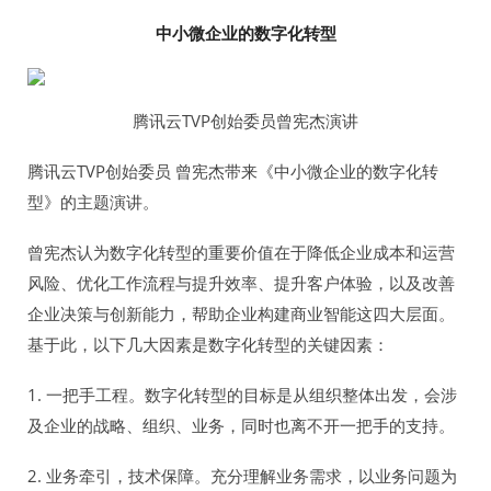
中小微企业的数字化转型
腾讯云TVP创始委员曾宪杰演讲
腾讯云TVP创始委员 曾宪杰带来《中小微企业的数字化转
型》的主题演讲。
曾宪杰认为数字化转型的重要价值在于降低企业成本和运营
风险、优化工作流程与提升效率、提升客户体验，以及改善
企业决策与创新能力，帮助企业构建商业智能这四大层面。
基于此，以下几大因素是数字化转型的关键因素：
1. 一把手工程。数字化转型的目标是从组织整体出发，会涉
及企业的战略、组织、业务，同时也离不开一把手的支持。
2. 业务牵引，技术保障。充分理解业务需求，以业务问题为