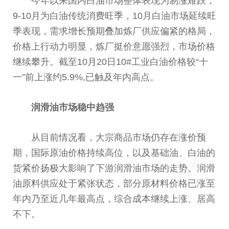
今年以来国内白油市场整体表现为易涨难跌，
9-10月为白油传统消费旺季，10月白油市场延续旺
季表现，需求增长预期叠加炼厂供应偏紧的格局，
价格上行动力明显，炼厂挺价意愿强烈，市场价格
继续攀升。截至10月20日10#工业白
油价
格较“十
一”前上涨约5.9%,已触及年内高点。
润滑油市场稳中趋强
从目前情况看，大宗商品市场仍存在涨价预
期，国际原
油价
格持续高位，以及基础油、白油的
货紧价扬极大影响了下游润滑油市场的走势。润滑
油原料供应处于紧张状态，部分原材料价格已涨至
年内乃至
近
几年最高点，综合成本继续上涨、居高
不下。