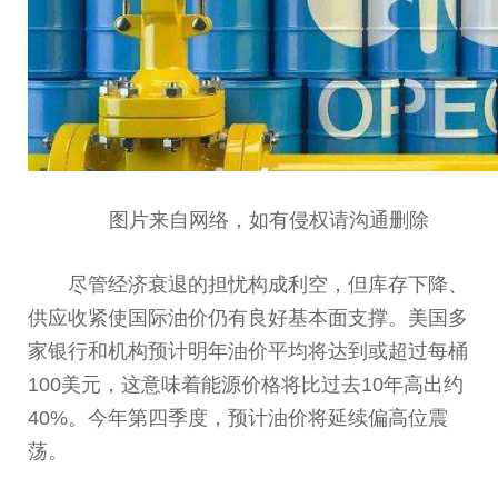
图片来自网络，如有侵权请沟通删除
尽管经济衰退的担忧构成利空，但库存下降、
供应收紧使国际
油价
仍有良好基本面支撑。美国多
家银行和机构预计明年
油价
平
均将达到或超过每桶
100美元，这意味着能源价格将比过去10年高出约
40%。今年第四季度，预计
油价
将延续偏高位震
荡。