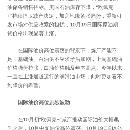
油储备销售招标。美国石油库存下降，“欧佩克
+”持续捍卫减产决定，加之地缘紧张局势，重新引
发市场对供应收紧的担忧，10月19日国际原油期
货价格出现显著上涨。
在国际
油价
高位震荡的背景下，炼厂产能不
足，基础油、白油供不应求矛盾加剧，上周基础
油
价
格强势拉涨，白
油价
格触及年内高点。今年以来
一直在上涨通道运行的润滑油市场，此时更加看不
到降价的希望。
国际
油价
高位剧烈波动
在10月初“欧佩克+”减产推动国际
油价
大幅飙
升之后，10月中旬
油价
高位震荡。10月19日EIA公